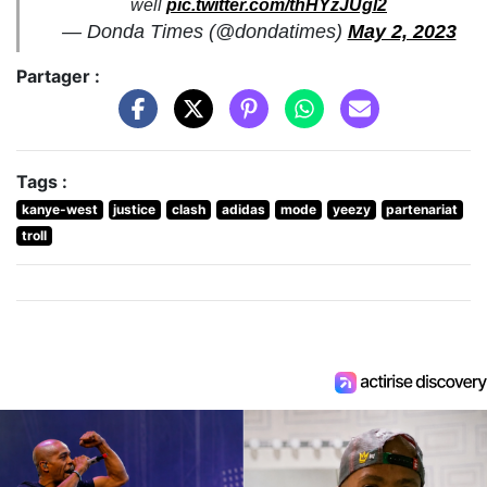
well
pic.twitter.com/thHYzJUgl2
— Donda Times (@dondatimes)
May 2, 2023
Partager :
Tags :
kanye-west
justice
clash
adidas
mode
yeezy
partenariat
troll