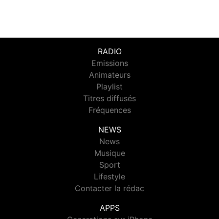
RADIO
Emissions
Animateurs
Playlist
Titres diffusés
Fréquences
NEWS
News
Musique
Sport
Lifestyle
Contacter la rédac
APPS