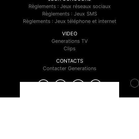
Règlements : Jeux réseaux sociaux
Règlements : Jeux SMS
Règlements : Jeux téléphone et internet
VIDEO
Generations TV
Clips
CONTACTS
Contacter Generations
© 2026 Generations Tous droits réservés.
Signaler un contenu
-
Mentions légales
-
Politique de cookies
-
Contact