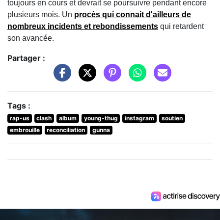
toujours en cours et devrait se poursuivre pendant encore
plusieurs mois. Un
procès qui connait d'ailleurs de
nombreux incidents et rebondissements
qui retardent
son avancée.
Partager :
Tags :
rap-us
clash
album
young-thug
instagram
soutien
embrouille
reconciliation
gunna