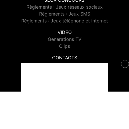
JEUX CONCOURS
Règlements : Jeux réseaux sociaux
Règlements : Jeux SMS
Règlements : Jeux téléphone et internet
VIDEO
Generations TV
Clips
CONTACTS
Contacter Generations
© 2026 Generations Tous droits réservés.
Signaler un contenu
-
Mentions légales
-
Politique de cookies
-
Contact