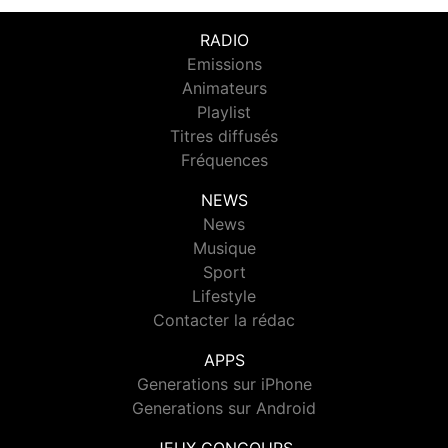
RADIO
Emissions
Animateurs
Playlist
Titres diffusés
Fréquences
NEWS
News
Musique
Sport
Lifestyle
Contacter la rédac
APPS
Generations sur iPhone
Generations sur Android