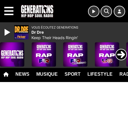
MENU
VOUS ÉCOUTEZ GENERATIONS
Dr Dre
Keep Their Heads Ringin'
NEWS
MUSIQUE
SPORT
LIFESTYLE
RAD