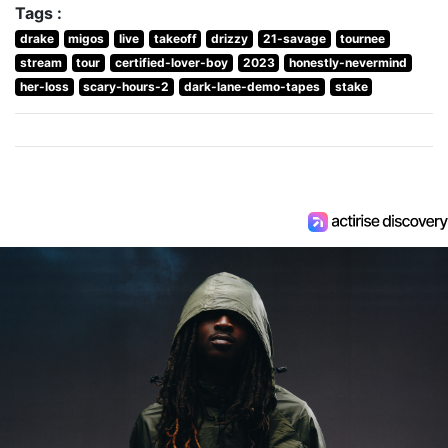
Tags :
drake
migos
live
takeoff
drizzy
21-savage
tournee
stream
tour
certified-lover-boy
2023
honestly-nevermind
her-loss
scary-hours-2
dark-lane-demo-tapes
stake