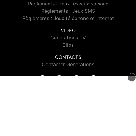
Règlements : Jeux réseaux sociaux
Règlements : Jeux SMS
Règlements : Jeux téléphone et internet
VIDEO
Generations TV
Clips
CONTACTS
Contacter Generations
© 2026 Generations Tous droits réservés.
Signaler un contenu
-
Mentions légales
-
Politique de cookies
-
Contact