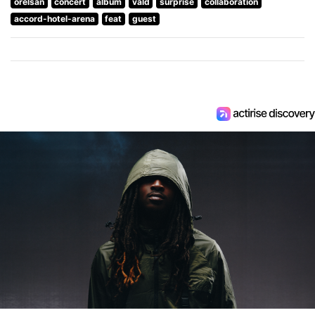
orelsan
concert
album
vald
surprise
collaboration
accord-hotel-arena
feat
guest