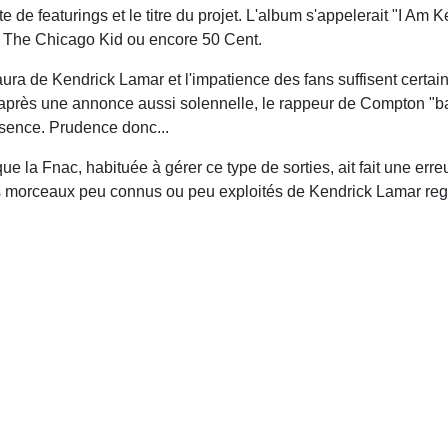
ste de featurings et le titre du projet. L'album s'appelerait "I Am 
J The Chicago Kid ou encore 50 Cent.
aura de Kendrick Lamar et l'impatience des fans suffisent certa
après une annonce aussi solennelle, le rappeur de Compton "b
bsence. Prudence donc...
 la Fnac, habituée à gérer ce type de sorties, ait fait une erreu
s morceaux peu connus ou peu exploités de Kendrick Lamar regr