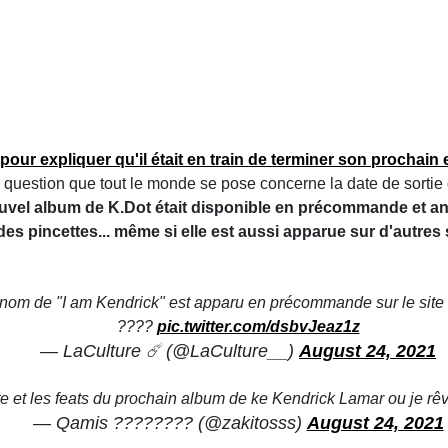
pour expliquer qu'il était en train de terminer son prochai
e question que tout le monde se pose concerne la date de sortie 
ouvel album de K.Dot était disponible en précommande et a
s pincettes... même si elle est aussi apparue sur d'autre
nom de "I am Kendrick" est apparu en précommande sur le sit
????
pic.twitter.com/dsbvJeaz1z
— LaCulture ☄️ (@LaCulture__)
August 24, 2021
te et les feats du prochain album de ke Kendrick Lamar ou je rê
— Qamis ???????? (@zakitosss)
August 24, 2021