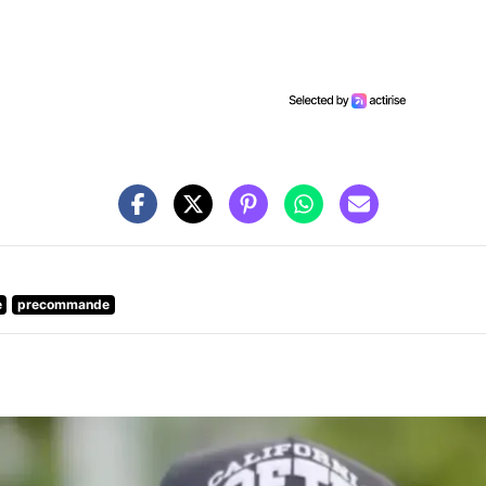
e
precommande