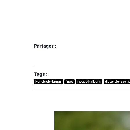
Partager :
Tags :
kendrick-lamar
fnac
nouvel-album
date-de-sorti