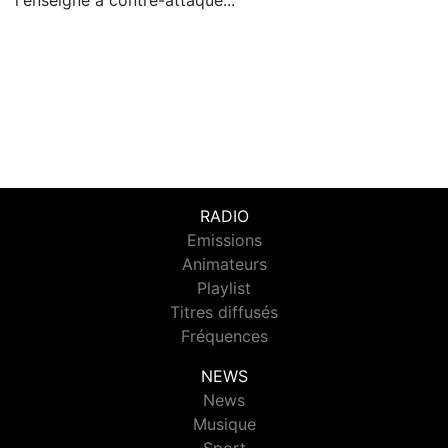
l'enseigne a contre-attaqué...
RADIO
Emissions
Animateurs
Playlist
Titres diffusés
Fréquences
NEWS
News
Musique