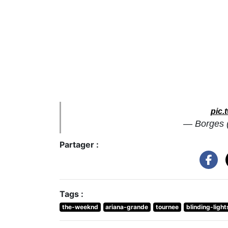
pic.
— Borges
Partager :
Tags :
the-weeknd
ariana-grande
tournee
blinding-light