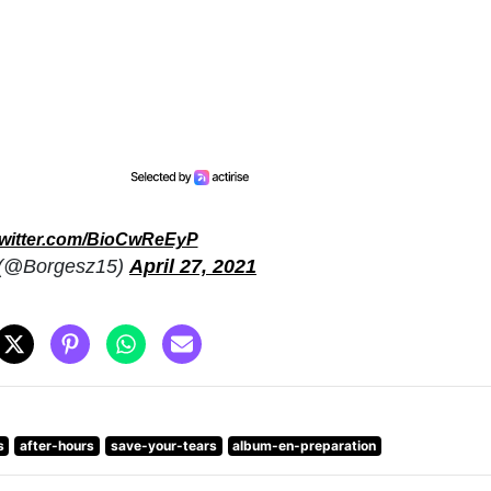
twitter.com/BioCwReEyP
 (@Borgesz15)
April 27, 2021
s
after-hours
save-your-tears
album-en-preparation