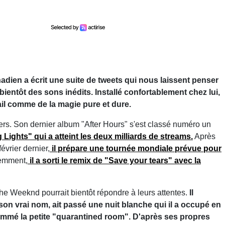
nadien a écrit une suite de tweets qui nous laissent penser
 bientôt des sons inédits. Installé confortablement chez lui,
vail comme de la magie pure et dure.
rs. Son dernier album "After Hours" s'est classé numéro un
ng Lights" qui a atteint les deux milliards de streams.
Après
évrier dernier,
il prépare une tournée mondiale prévue pour
cemment,
il a sorti le remix de "Save your tears" avec la
he Weeknd pourrait bientôt répondre à leurs attentes.
Il
on vrai nom, ait passé une nuit blanche qui il a occupé en
ommé la petite "quarantined room". D'après ses propres