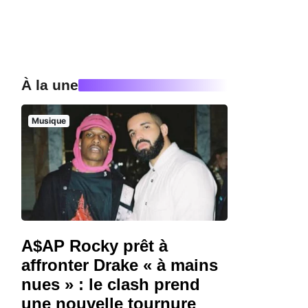
À la une
Musique
A$AP Rocky prêt à
affronter Drake « à mains
nues » : le clash prend
une nouvelle tournure