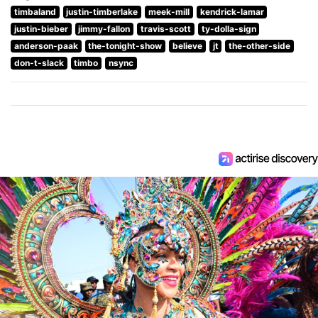
timbaland
justin-timberlake
meek-mill
kendrick-lamar
justin-bieber
jimmy-fallon
travis-scott
ty-dolla-sign
anderson-paak
the-tonight-show
believe
jt
the-other-side
don-t-slack
timbo
nsync