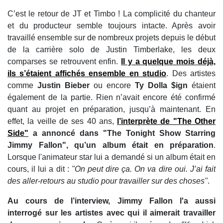
C’est le retour de JT et Timbo ! La complicité du chanteur
et du producteur semble toujours intacte. Après avoir
travaillé ensemble sur de nombreux projets depuis le début
de la carrière solo de Justin Timberlake, les deux
comparses se retrouvent enfin.
Il y a quelque mois déjà,
ils s’étaient affichés ensemble en studio
. Des artistes
comme
Justin Bieber
ou encore
Ty Dolla $ign
étaient
également de la partie. Rien n’avait encore été confirmé
quant au projet en préparation, jusqu’à maintenant. En
effet, la veille de ses 40 ans,
l’interprète de "The Other
Side"
a annoncé dans "The Tonight Show Starring
Jimmy Fallon", qu’un album était en préparation
.
Lorsque l'animateur star lui a demandé si un album était en
cours, il lui a dit :
"On peut dire ça. On va dire oui. J’ai fait
des aller-retours au studio pour travailler sur des choses"
.
Au cours de l’interview, Jimmy Fallon l'a aussi
interrogé sur les artistes avec qui il aimerait travailler