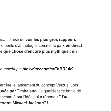
aisait plaisir de
voir les plus gros rappeurs
s moments d'anthologie, comme
la paix en direct
quelque chose d'encore plus mythique : un
ne
matchups:
pic.twitter.com/srEhBRL6I9
derrière le lancement du concept Verzuz. Lors
ouvée par Timbaland
. Ils qualifient ce battle de
 enchanté par l'idée, lui a répondu
"J'ai
ce contre Mickael Jackson"
!