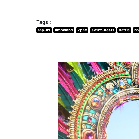
Tags :
rap-us
timbaland
2pac
swizz-beatz
battle
no