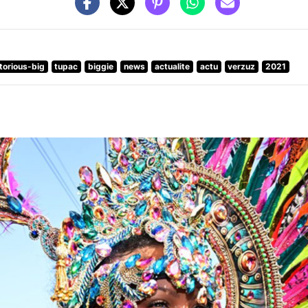
torious-big
tupac
biggie
news
actualite
actu
verzuz
2021