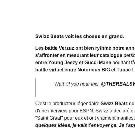
Swizz Beats voit les choses en grand.
Les
battle Verzuz
ont bien rythmé notre an
s'affronter en mesurant leur catalogue
perso
entre Young Jeezy et Gucci Mane
pourtant f
battle virtuel entre
Notorious BIG
et Tupac !
Wait ‘til you hear this,
@THEREALSW
C'est le producteur légendaire
Swizz Beatz
qui
d'une interview pour ESPN, Swizz a déclaré 
"Saint Graal" pour eux et ont vraiment manifest
quelques idées, je vais t'envoyer ça. Je t'a