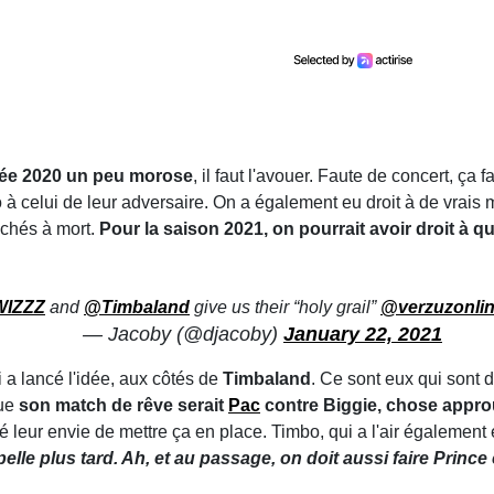
née 2020 un peu morose
, il faut l'avouer. Faute de concert, ça f
 à celui de leur adversaire. On a également eu droit à de vrai
âchés à mort.
Pour la saison 2021, on pourrait avoir droit à 
IZZZ
and
@Timbaland
give us their “holy grail”
@verzuzonli
— Jacoby (@djacoby)
January 22, 2021
 a lancé l'idée, aux côtés de
Timbaland
. Ce sont eux qui sont 
que
son match de rêve serait
Pac
contre Biggie, chose appr
é leur envie de mettre ça en place. Timbo, qui a l'air également
ppelle plus tard. Ah, et au passage, on doit aussi faire Prin