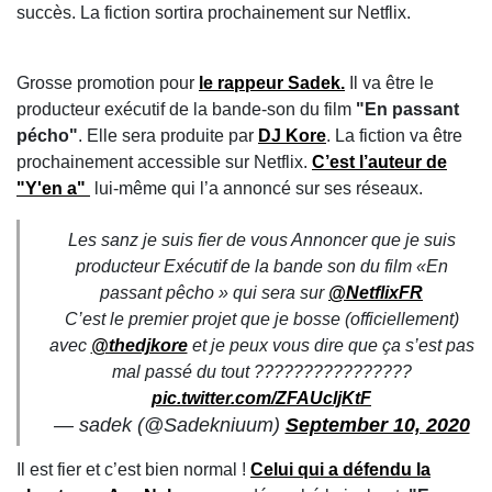
succès. La fiction sortira prochainement sur Netflix.
Grosse promotion pour
le rappeur Sadek.
Il va être le
producteur exécutif de la bande-son du film
"En passant
pécho"
. Elle sera produite par
DJ Kore
. La fiction va être
prochainement accessible sur Netflix.
C’est l’auteur de
"Y'en a"
lui-même qui l’a annoncé sur ses réseaux.
Les sanz je suis fier de vous Annoncer que je suis
producteur Exécutif de la bande son du film «En
passant pêcho » qui sera sur
@NetflixFR
C’est le premier projet que je bosse (officiellement)
avec
@thedjkore
et je peux vous dire que ça s’est pas
mal passé du tout ????????????????
pic.twitter.com/ZFAUcljKtF
— sadek (@Sadekniuum)
September 10, 2020
Il est fier et c’est bien normal !
Celui qui a défendu la