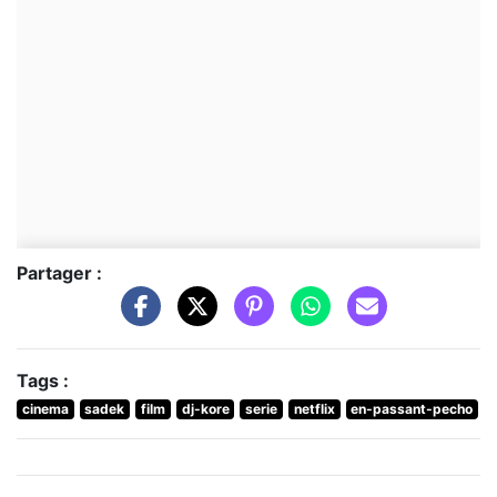
Partager :
Tags :
cinema
sadek
film
dj-kore
serie
netflix
en-passant-pecho