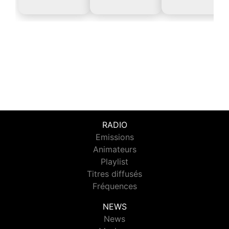
RADIO
Emissions
Animateurs
Playlist
Titres diffusés
Fréquences
NEWS
News