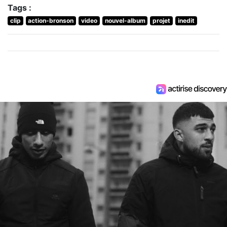
Tags :
clip
action-bronson
video
nouvel-album
projet
inedit