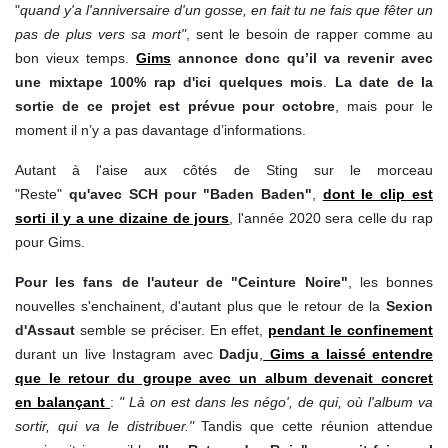
"
quand y'a l'anniversaire d'un gosse, en fait tu ne fais que fêter un
pas de plus vers sa mort"
, sent le besoin de rapper comme au
bon vieux temps.
Gims
annonce donc qu’il va revenir avec
une mixtape 100% rap d'ici quelques mois
.
La date de la
sortie de ce projet est prévue pour octobre
, mais pour le
moment il n’y a pas davantage d’informations.
Autant à l'aise aux côtés de Sting sur le morceau
"Reste"
qu'avec SCH pour "Baden Baden"
,
dont le clip est
sorti il y a une dizaine de jours
, l'année 2020 sera celle du rap
pour Gims.
Pour les fans de l'auteur de "Ceinture Noire"
, les bonnes
nouvelles s'enchainent, d'autant plus que le retour de la
Sexion
d'Assaut
semble se préciser. En effet,
pendant le confinement
durant un live Instagram avec
Dadju
,
Gims a laissé entendre
que
le retour du groupe avec un album devenait concret
en balançant
:
" Là on est dans les négo', de qui, où l'album va
sortir, qui va le distribuer."
Tandis que cette réunion attendue