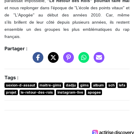
paraissait impossible,
"Le Retour des Rois" pourrait faire mal
et nous replonger dans l'époque de "L’école des points vitaux" et
de "L'Apogée" au début des années 2010. Car, même
s'ils brillent de leur côté depuis plusieurs années, ils restent
ensemble un des groupes les plus emblématiques du rap
français.
Partager :
Tags :
sexion-d-assaut
maitre-gims
dadju
gims
album
sch
lefa
projet
le-retour-des-rois
instagram-live
apogee