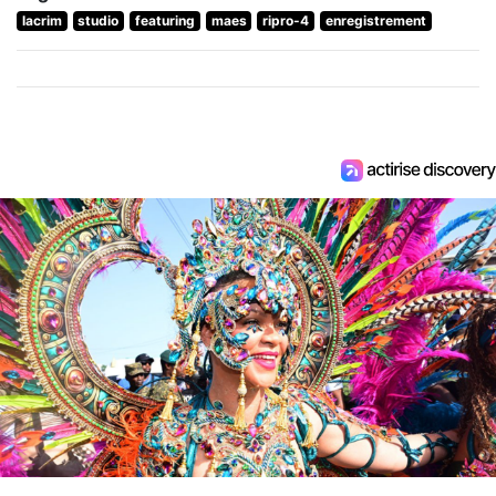
lacrim
studio
featuring
maes
ripro-4
enregistrement