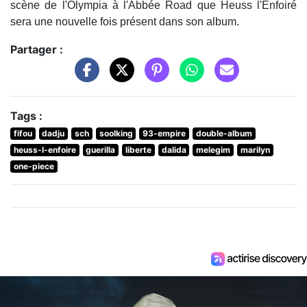
scène de l'Olympia à l'Abbée Road que Heuss l'Enfoiré
sera une nouvelle fois présent dans son album.
Partager :
Tags :
fifou
dadju
sch
soolking
93-empire
double-album
heuss-l-enfoire
guerilla
liberte
dalida
melegim
marilyn
one-piece