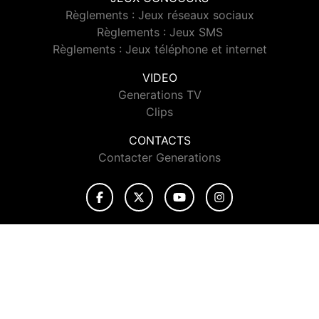
Règlements : Jeux réseaux sociaux
Règlements : Jeux SMS
Règlements : Jeux téléphone et internet
VIDEO
Generations TV
Clips
CONTACTS
Contacter Generations
© 2026 Generations Tous droits réservés.
Signaler un contenu
-
Mentions légales
-
Politique de cookies
-
Contact