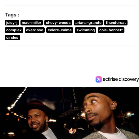
Tags :
juicy-j
mac-miller
chevy-woods
ariana-grande
thundercat
complex
overdose
colere-calme
swimming
cole-bennett
circles