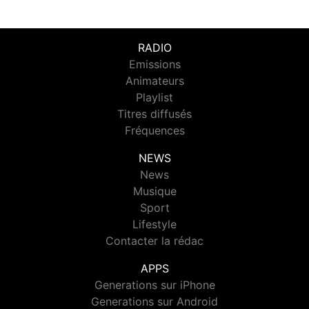
RADIO
Emissions
Animateurs
Playlist
Titres diffusés
Fréquences
NEWS
News
Musique
Sport
Lifestyle
Contacter la rédac
APPS
Generations sur iPhone
Generations sur Android