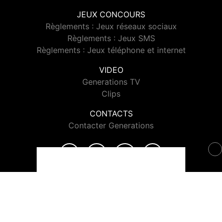
JEUX CONCOURS
Règlements : Jeux réseaux sociaux
Règlements : Jeux SMS
Règlements : Jeux téléphone et internet
VIDEO
Generations TV
Clips
CONTACTS
Contacter Generations
© 2026 Generations Tous droits réservés.
Signaler un contenu
-
Mentions légales
-
Politique de cookies
-
Contact