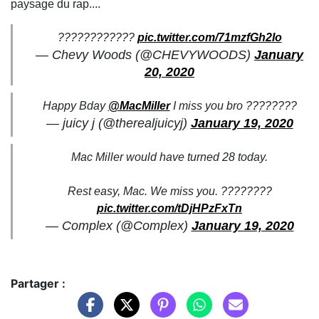
paysage du rap....
????????????
pic.twitter.com/71mzfGh2Io
— Chevy Woods (@CHEVYWOODS)
January
20, 2020
Happy Bday
@MacMiller
I miss you bro ????????
— juicy j (@therealjuicyj)
January 19, 2020
Mac Miller would have turned 28 today.
Rest easy, Mac. We miss you. ????????
pic.twitter.com/tDjHPzFxTn
— Complex (@Complex)
January 19, 2020
Partager :