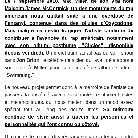
Le 7 septembre 2018,
Mac Miller
, de son vrai nom
Malcolm James McCormick, un des monuments du rap
américain nous quittait suite à une overdose de
Fentanyl, contenue dans des pilules d’Oxycodone
.
Mais malgré ce destin tragique, l'artiste continue de
contribuer à l'avancée du rap américain, notamment
avec son album posthume, "
Circles
", disponible
depuis vendredi.
Un projet qui n’aurait pas pu voir le jour
sans
Jon Brion
, le célèbre musicien qui avait déjà apporté
son aide à
Miller
pour son cinquième album studio :
"
Swimming
."
Le nouveau projet permet donc à la mémoire de l’artiste de
passer à la postérité, avec des sonorités résolument tristes
et mélancoliques, qui nous mettent dans un mood assez
spécial tout au long des douze titres.
Sa mémoire
continue de vivre aussi à travers les personnes et
personnalités qui l’ont connu ou côtoyé.
Dimanche, le monde des réseaux sociaux a tenu à rendre