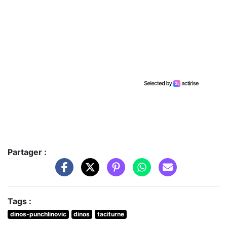
Partager :
Tags :
dinos-punchlinovic
dinos
taciturne