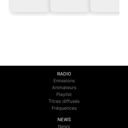
RADIO
Emissions
Animateurs
Playlist
Titres diffusés
Fréquences
NEWS
News