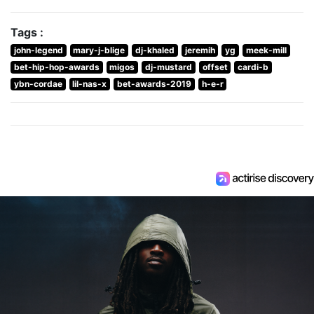
Tags :
john-legend
mary-j-blige
dj-khaled
jeremih
yg
meek-mill
bet-hip-hop-awards
migos
dj-mustard
offset
cardi-b
ybn-cordae
lil-nas-x
bet-awards-2019
h-e-r