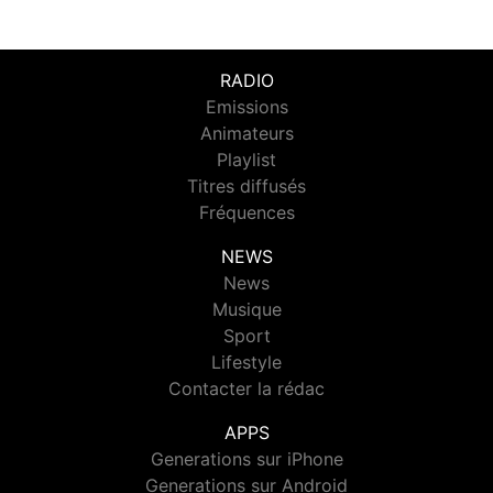
RADIO
Emissions
Animateurs
Playlist
Titres diffusés
Fréquences
NEWS
News
Musique
Sport
Lifestyle
Contacter la rédac
APPS
Generations sur iPhone
Generations sur Android