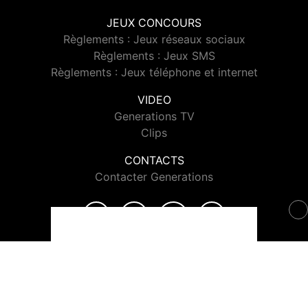
JEUX CONCOURS
Règlements : Jeux réseaux sociaux
Règlements : Jeux SMS
Règlements : Jeux téléphone et internet
VIDEO
Generations TV
Clips
CONTACTS
Contacter Generations
© 2026 Generations Tous droits réservés.
Signaler un contenu
-
Mentions légales
-
Politique de cookies
-
Contact