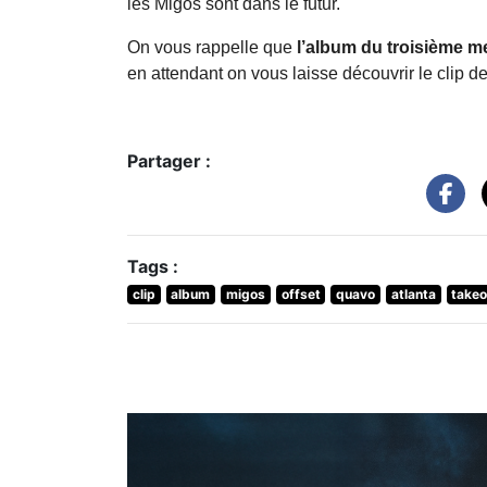
les Migos sont dans le futur.
On vous rappelle que
l’album du troisième 
en attendant on vous laisse découvrir le clip d
Partager :
Tags :
clip
album
migos
offset
quavo
atlanta
takeo