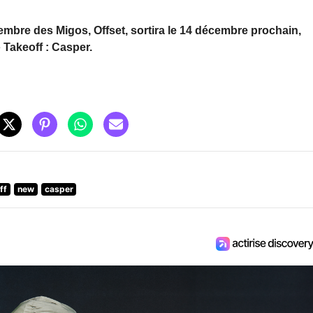
membre des Migos,
Offset, sortira le 14 décembre prochain,
e
Takeoff : Casper.
ff
new
casper