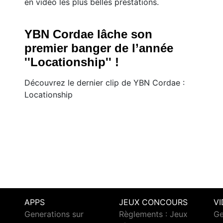
en vidéo les plus belles prestations.
YBN Cordae lâche son
premier banger de l’année
''Locationship'' !
Découvrez le dernier clip de YBN Cordae :
Locationship
APPS
JEUX CONCOURS
V
Generations sur
Règlements : Jeux
Ge