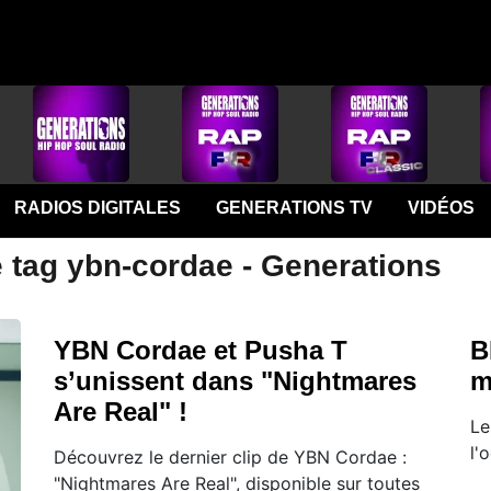
RADIOS DIGITALES
GENERATIONS TV
VIDÉOS
e tag ybn-cordae - Generations
YBN Cordae et Pusha T
B
s’unissent dans "Nightmares
m
Are Real" !
Le
l'
Découvrez le dernier clip de YBN Cordae :
"Nightmares Are Real", disponible sur toutes