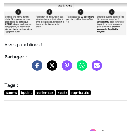
A vos punchlines !
Partager :
Tags :
sam-s
kpoint
yerim-sar
keakr
rap-battle