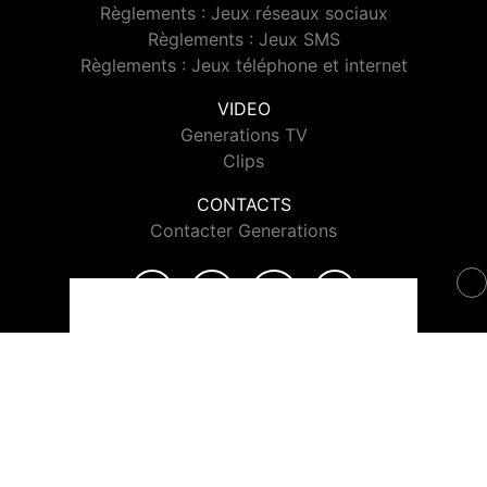
Règlements : Jeux réseaux sociaux
Règlements : Jeux SMS
Règlements : Jeux téléphone et internet
VIDEO
Generations TV
Clips
CONTACTS
Contacter Generations
© 2026 Generations Tous droits réservés.
Signaler un contenu
-
Mentions légales
-
Politique de cookies
-
Contact