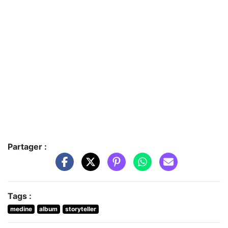
Partager :
Tags :
medine
album
storyteller