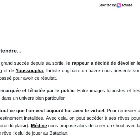
tendre...
n grand succès depuis sa sortie,
le rappeur a décidé de dévoiler l
n
et de
Youssoupha
, l’artiste originaire du havre nous présente so
passé pour avoir ce résultat.
remarquée et félicitée par le public.
Entre images futuristes et trè
dans un univers bien particulier.
tout ce que l’on veut aujourd’hui avec le virtuel
. Pour remédier 
ndestinement installées. Avec cela, on peut accéder à ses rêves pou
mone du plaisir).
Médine
nous propose alors de créer un shoot avec l
 rêve : celui de jouer au Bataclan.