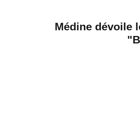
Médine dévoile l
"B