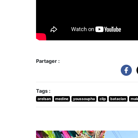
Partager :
Tags :
orelsan
medine
youssoupha
clip
bataclan
mak