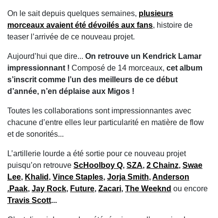
On le sait depuis quelques semaines,
plusieurs
morceaux avaient été dévoilés aux fans
, histoire de
teaser l’arrivée de ce nouveau projet.
Aujourd’hui que dire...
On retrouve un Kendrick Lamar
impressionnant !
Composé de 14 morceaux,
cet album
s’inscrit comme l’un des meilleurs de ce début
d’année, n’en déplaise aux Migos !
Toutes les collaborations sont impressionnantes avec
chacune d’entre elles leur particularité en matière de flow
et de sonorités...
L’artillerie lourde a été sortie pour ce nouveau projet
puisqu’on retrouve
ScHoolboy Q
,
SZA
,
2 Chainz
,
Swae
Lee
,
Khalid
,
Vince Staples
,
Jorja Smith
,
Anderson
.Paak
,
Jay Rock
,
Future
,
Zacari
,
The Weeknd
ou encore
Travis Scott
...