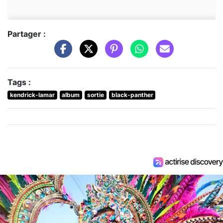
Partager :
Tags :
kendrick-lamar
album
sortie
black-panther