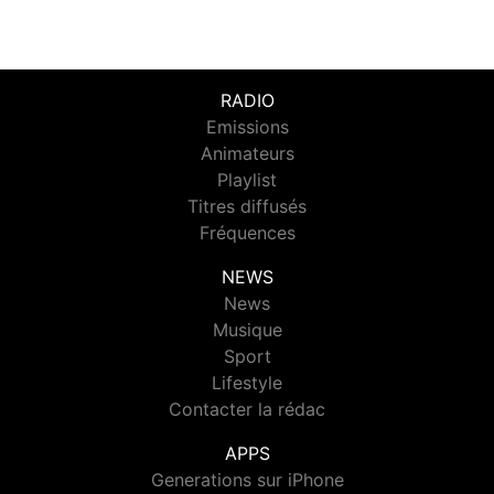
RADIO
Emissions
Animateurs
Playlist
Titres diffusés
Fréquences
NEWS
News
Musique
Sport
Lifestyle
Contacter la rédac
APPS
Generations sur iPhone