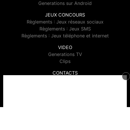
Generations sur Android
JEUX CONCOURS
Règlements : Jeux réseaux sociaux
Règlements : Jeux SMS
Règlements : Jeux téléphone et internet
VIDEO
Generations TV
Clips
CONTACTS
Contacter Generations
© 2026 Generations Tous droits réservés.
Signaler un contenu
-
Mentions légales
-
Politique de cookies
-