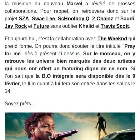
la musique du nouveau
Marvel
a révélé de grosses
collaborations. Pour rappel, on retrouvera donc sur le
projet
SZA
,
Swae Lee
,
ScHoolboy Q
,
2 Chainz
et
Saudi
,
Jay Rock
et
Future
sans oublier
Khalid
et
Travis Scott
.
Et aujourd’hui, c’est la collaboration avec
The Weeknd
qui
prend forme. On pourra donc écouter le titre intitulé "
Pray
for me
" dès à présent ci-dessus.
Sur le morceau, on y
retrouve les univers bien marqués des deux artistes
qui nous ont offert un featuring digne de ce nom
. Si
l’on sait que
la B.O intégrale sera disponible dès le 9
février
, le film quant à lui fera son entrée dans les salles le
14.
Soyez prêts…