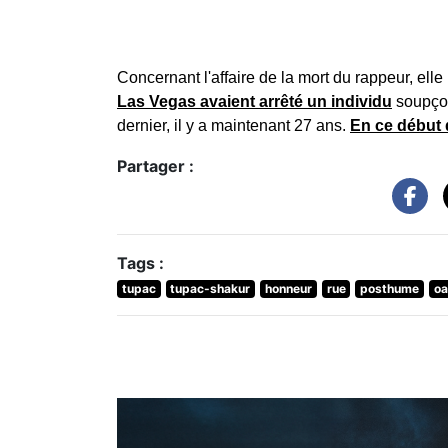
Concernant l'affaire de la mort du rappeur, ell
Las Vegas avaient arrêté un individu
soupçon
dernier, il y a maintenant 27 ans.
En ce début 
Partager :
Tags :
tupac
tupac-shakur
honneur
rue
posthume
oa