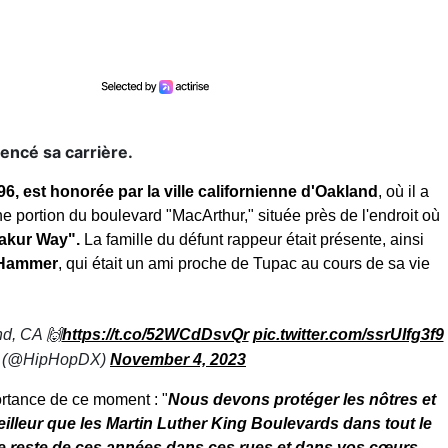
mencé sa carrière.
96, est
honorée par la ville californienne d'Oakland
, où il a
e portion du boulevard "MacArthur," située près de l'endroit où
akur Way".
La famille du défunt rappeur était présente, ainsi
Hammer
, qui était un ami proche de Tupac au cours de sa vie
nd, CA 🙌
https://t.co/52WCdDsvQr
pic.twitter.com/ssrUIfg3f9
 (@HipHopDX)
November 4, 2023
portance de ce moment : "
Nous devons protéger les nôtres et
eilleur que les Martin Luther King Boulevards dans tout le
 le reste de ces années dans ces rues et dans vos cœurs
,