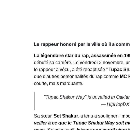
Le rappeur honoré par la ville où il a com
La légendaire star du rap, assassinée en 19
débuté sa carrière. Le vendredi 3 novembre, un
le rappeur a vécu, a été rebaptisée
"Tupac Sh
que d'autres personnalités du rap comme
MC 
courte, mais marquante.
"Tupac Shakur Way" is unveiled in Oakla
— HipHopDX
Sa sœur,
Set Shakur
, a tenu a souligner l'im
veiller à ce que le Tupac Shakur Way soit m
pays.
S'il vous plaît,
laissez son esprit vivre