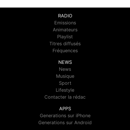
RADIO
Emissions
Animateurs
Playlist
Titres diffusés
Fréquences
NEWS
News
Musique
Sport
Lifestyle
Contacter la rédac
APPS
Generations sur iPhone
Generations sur Android