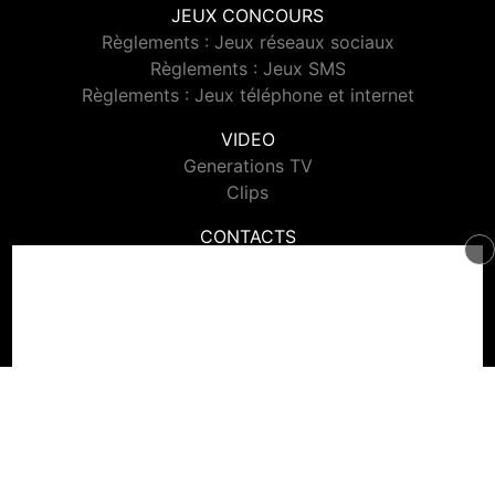
JEUX CONCOURS
Règlements : Jeux réseaux sociaux
Règlements : Jeux SMS
Règlements : Jeux téléphone et internet
VIDEO
Generations TV
Clips
CONTACTS
Contacter Generations
© 2026 Generations Tous droits réservés.
Signaler un contenu
-
Mentions légales
-
Politique de cookies
-
Contact