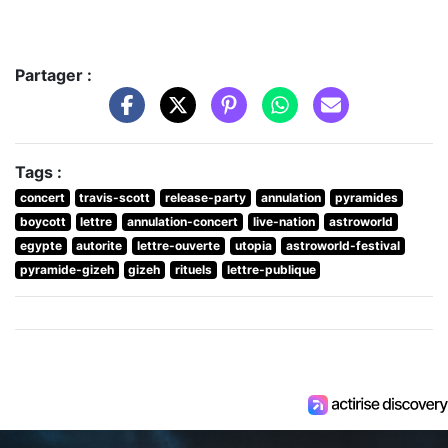
Partager :
Tags :
concert
travis-scott
release-party
annulation
pyramides
boycott
lettre
annulation-concert
live-nation
astroworld
egypte
autorite
lettre-ouverte
utopia
astroworld-festival
pyramide-gizeh
gizeh
rituels
lettre-publique