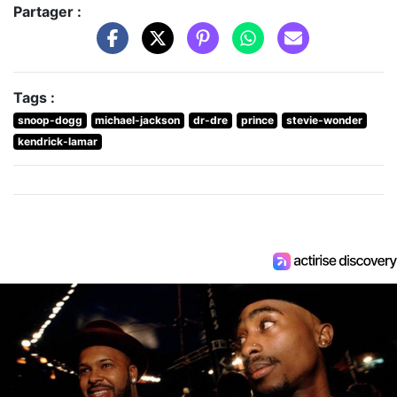
Partager :
Tags :
snoop-dogg
michael-jackson
dr-dre
prince
stevie-wonder
kendrick-lamar