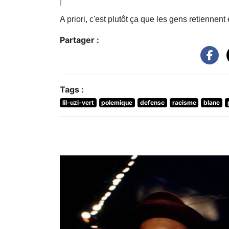
A priori, c'est plutôt ça que les gens retiennent e
Partager :
Tags :
lil-uzi-vert
polemique
defense
racisme
blanc