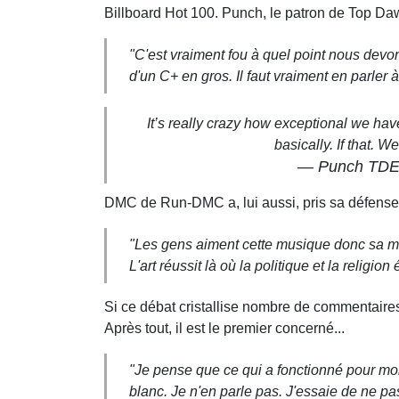
Billboard Hot 100. Punch, le patron de Top Daw
"C'est vraiment fou à quel point nous devon
d'un C+ en gros. Il faut vraiment en parle
It’s really crazy how exceptional we hav
basically. If that. W
— Punch TDE 
DMC de Run-DMC a, lui aussi, pris sa défense
"Les gens aiment cette musique donc sa mus
L'art réussit là où la politique et la religion
Si ce débat
cristallise
nombre de commentaires a
Après tout, il est le premier concerné...
"Je pense que ce qui a fonctionné pour moi,
blanc. Je n'en parle pas. J'essaie de ne pas