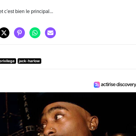
t c'est bien le principal...
privilege
jack-harlow