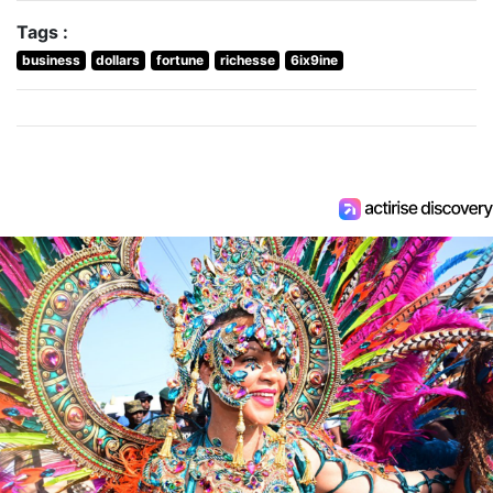
Tags :
business
dollars
fortune
richesse
6ix9ine