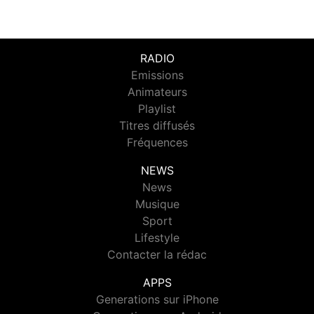
RADIO
Emissions
Animateurs
Playlist
Titres diffusés
Fréquences
NEWS
News
Musique
Sport
Lifestyle
Contacter la rédac
APPS
Generations sur iPhone