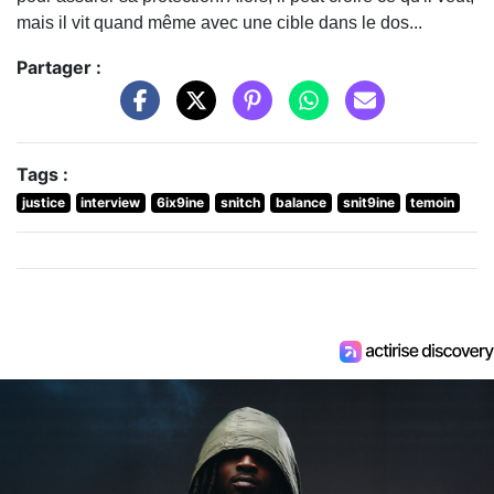
mais il vit quand même avec une cible dans le dos...
Partager :
Tags :
justice
interview
6ix9ine
snitch
balance
snit9ine
temoin