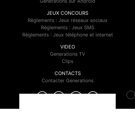
Generations sur Android
JEUX CONCOURS
Règlements : Jeux réseaux sociaux
Règlements : Jeux SMS
Règlements : Jeux téléphone et internet
VIDEO
Generations TV
Clips
CONTACTS
Contacter Generations
© 2026 Generations Tous droits réservés.
Signaler un contenu
-
Mentions légales
-
Politique de cookies
-