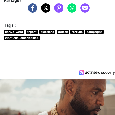
Partager :
Tags :
kanye-west
argent
elections
dettes
fortune
campagne
elections-americaines