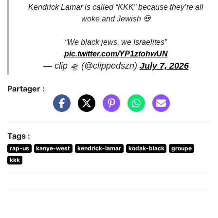
Kendrick Lamar is called “KKK” because they’re all
woke and Jewish 💀
“We black jews, we Israelites”
pic.twitter.com/YP1ztohwUN
— clip 🛸 (@clippedszn)
July 7, 2026
Partager :
Tags :
rap-us
kanye-west
kendrick-lamar
kodak-black
groupe
kkk