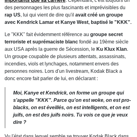
importants que sa carrière
. Cependant, c'est toujours un
des personnages les plus fascinants et imprévisibles du
rap US
, lui qui vient de dire qu'il
avait créé un groupe
avec Kendrick Lamar et Kanye West, baptisé le "KKK".
Le "KKK" fait évidemment référence au
groupe secret
terroriste et suprémaciste blanc
fondé au 19ème siècle
aux USA après la guerre de Sécession, le
Ku Klux Klan
.
Un groupe coupable de plusieurs attentats, assassinats,
incendies, viols et lynchages, notamment envers des
personnes noires. Lors d'un livestream, Kodak Black a
donc encore fait parler de lui, en déclarant :
Moi, Kanye et Kendrick, on forme un groupe qui
s'appelle "KKK". Parce qu'on est woke, on est pro-
blacks, on est éveillés, on est intelligents, et on est
juifs, on est des juifs noirs. Tu vois ce que je veux
dire ?
Vu l'état dans lequel semble se trouver Kodak Black dans