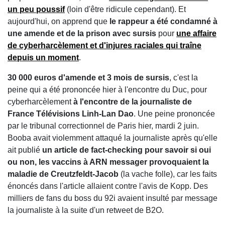
un peu poussif
(loin d'être ridicule cependant). Et
aujourd'hui, on apprend que
le rappeur a été condamné à
une amende et de la prison avec sursis
pour
une affaire
de
cyberharcèlement et d'injures raciales
qui traîne
depuis un moment
.
30 000 euros d'amende et 3 mois de sursis
, c'est la
peine qui a été prononcée hier à l'encontre du Duc, pour
cyberharcèlement
à l'encontre de la journaliste de
France Télévisions Linh-Lan Dao
. Une peine prononcée
par le tribunal correctionnel de Paris hier, mardi 2 juin.
Booba avait violemment attaqué la journaliste après qu'elle
ait publié
un article de fact-checking pour savoir si oui
ou non, les vaccins à ARN messager provoquaient la
maladie de Creutzfeldt-Jacob
(la vache folle), car les faits
énoncés dans l'article allaient contre l'avis de Kopp. Des
milliers de fans du boss du 92i avaient insulté par message
la journaliste à la suite d'un retweet de B2O.