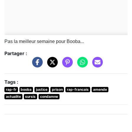
Pas la meilleur semaine pour Booba...
Partager :
Tags :
rap-fr
booba
justice
prison
rap-francais
amende
actualite
sursis
condamne