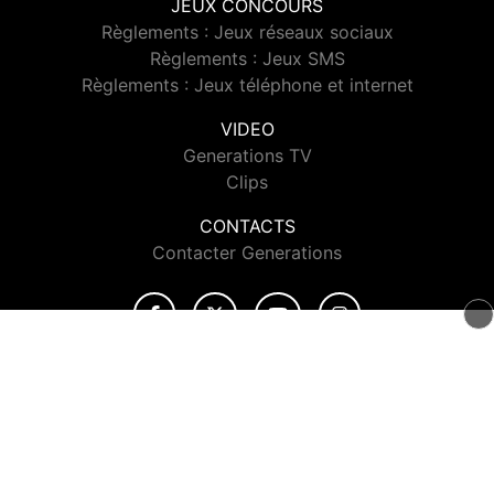
JEUX CONCOURS
Règlements : Jeux réseaux sociaux
Règlements : Jeux SMS
Règlements : Jeux téléphone et internet
VIDEO
Generations TV
Clips
CONTACTS
Contacter Generations
© 2026 Generations Tous droits réservés.
Signaler un contenu
-
Mentions légales
-
Politique de cookies
-
Contact