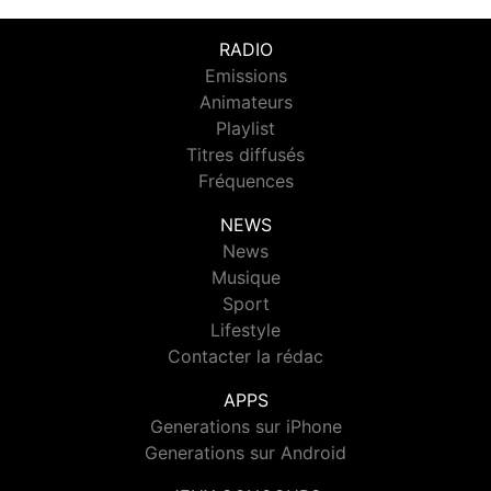
RADIO
Emissions
Animateurs
Playlist
Titres diffusés
Fréquences
NEWS
News
Musique
Sport
Lifestyle
Contacter la rédac
APPS
Generations sur iPhone
Generations sur Android