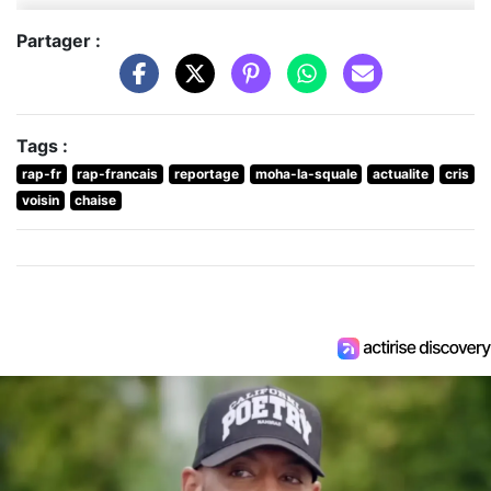
Partager :
Tags :
rap-fr
rap-francais
reportage
moha-la-squale
actualite
cris
voisin
chaise