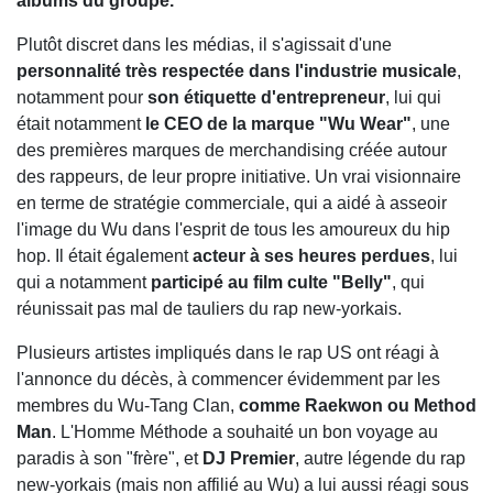
albums du groupe.
Plutôt discret dans les médias, il s'agissait d'une
personnalité très respectée dans l'industrie musicale
,
notamment pour
son étiquette d'entrepreneur
, lui qui
était notamment
le CEO de la marque "Wu Wear"
, une
des premières marques de merchandising créée autour
des rappeurs, de leur propre initiative. Un vrai visionnaire
en terme de stratégie commerciale, qui a aidé à asseoir
l'image du Wu dans l'esprit de tous les amoureux du hip
hop. Il était également
acteur à ses heures perdues
, lui
qui a notamment
participé au film culte "Belly"
, qui
réunissait pas mal de tauliers du rap new-yorkais.
Plusieurs artistes impliqués dans le rap US ont réagi à
l'annonce du décès, à commencer évidemment par les
membres du Wu-Tang Clan,
comme Raekwon ou Method
Man
. L'Homme Méthode a souhaité un bon voyage au
paradis à son "frère", et
DJ Premier
, autre légende du rap
new-yorkais (mais non affilié au Wu) a lui aussi réagi sous