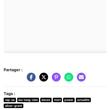
Partager :
Tags :
rap-us
wu-tang-clan
deces
mort
power
actualite
oliver-grant