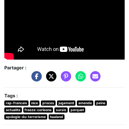
Partager :
Tags :
rap-francais
nice
proces
jugement
amende
peine
actualite
freeze-corleone
sursis
parquet
apologie-du-terrorisme
haaland