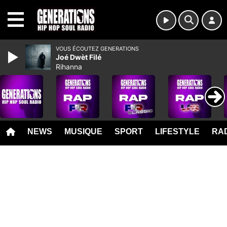
MENU
VOUS ÉCOUTEZ GENERATIONS
Joé Dwèt Filé
Rihanna
NEWS
MUSIQUE
SPORT
LIFESTYLE
RAD