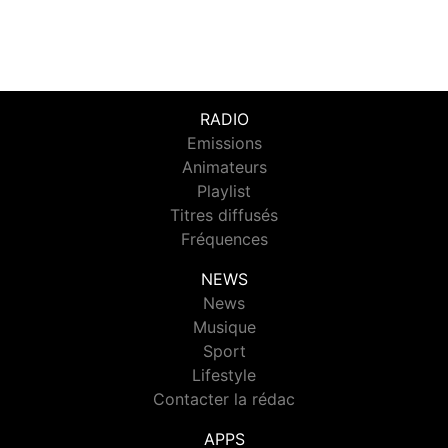
RADIO
Emissions
Animateurs
Playlist
Titres diffusés
Fréquences
NEWS
News
Musique
Sport
Lifestyle
Contacter la rédac
APPS