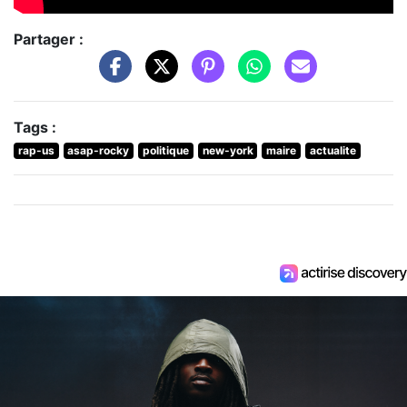
Partager :
Tags :
rap-us
asap-rocky
politique
new-york
maire
actualite