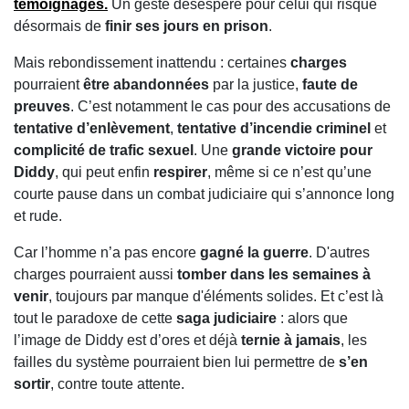
témoignages
.
Un geste désespéré pour celui qui risque
désormais de
finir ses jours en prison
.
Mais rebondissement inattendu : certaines
charges
pourraient
être abandonnées
par la justice,
faute de
preuves
. C’est notamment le cas pour des accusations de
tentative d’enlèvement
,
tentative d’incendie criminel
et
complicité de trafic sexuel
. Une
grande victoire pour
Diddy
, qui peut enfin
respirer
, même si ce n’est qu’une
courte pause dans un combat judiciaire qui s’annonce long
et rude.
Car l’homme n’a pas encore
gagné la guerre
. D'autres
charges pourraient aussi
tomber dans les semaines à
venir
, toujours par manque d'éléments solides. Et c’est là
tout le paradoxe de cette
saga judiciaire
: alors que
l’image de Diddy est d’ores et déjà
ternie à jamais
, les
failles du système pourraient bien lui permettre de
s’en
sortir
, contre toute attente.