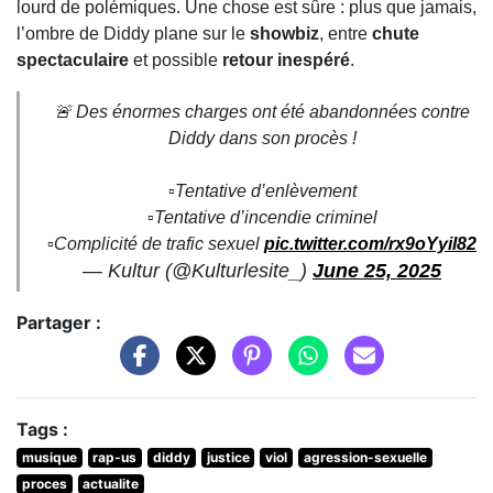
lourd de polémiques. Une chose est sûre : plus que jamais,
l’ombre de Diddy plane sur le
showbiz
, entre
chute
spectaculaire
et possible
retour inespéré
.
🚨 Des énormes charges ont été abandonnées contre
Diddy dans son procès !
▫️Tentative d’enlèvement
▫️Tentative d’incendie criminel
▫️Complicité de trafic sexuel
pic.twitter.com/rx9oYyil82
— Kultur (@Kulturlesite_)
June 25, 2025
Partager :
Tags :
musique
rap-us
diddy
justice
viol
agression-sexuelle
proces
actualite