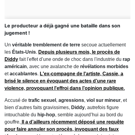
Le producteur a déjà gagné une bataille dans son
jugement !
Un
véritable tremblement de terre
secoue actuellement
les
États-Unis
.
Depuis plusieurs mois, le
procès de
Diddy
fait l'effet d’une onde de choc dans l'industrie du
rap
américain
, avec une avalanche de
révélations morbides
et
accablantes
.
L'ex-compagne de l'artiste,
Cassie
, a
brisé le silence en évoquant des actes d’une rare
violence, provoquant l'effroi dans l’opinion publique.
Accusé de
trafic sexuel
,
agressions
,
viol sur mineur
, et
bien d'autres faits gravissimes,
Diddy
, autrefois figure
intouchable du
hip-hop
, semble aujourd’hui au bord du
gouffre.
Il a d’ailleurs récemment déposé une requête
pour faire
annuler son procès
, invoquant des
faux