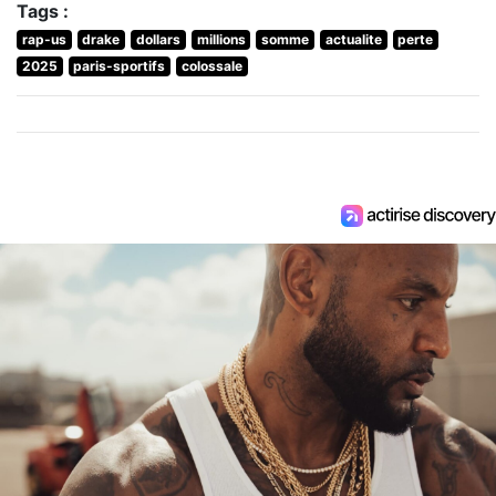
Tags :
rap-us
drake
dollars
millions
somme
actualite
perte
2025
paris-sportifs
colossale