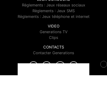
Règlements : Jeux réseaux sociaux
Règlements : Jeux SMS
Règlements : Jeux téléphone et internet
VIDEO
Generations TV
Clips
CONTACTS
Contacter Generations
© 2026 Generations Tous droits réservés.
Signaler un contenu
-
Mentions légales
-
Politique de cookies
-
Contact