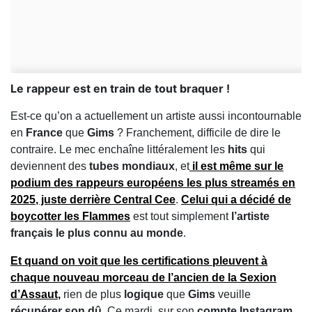
Le rappeur est en train de tout braquer !
Est-ce qu’on a actuellement un artiste aussi incontournable
en
France
que
Gims
? Franchement, difficile de dire le
contraire. Le mec enchaîne littéralement les
hits
qui
deviennent des
tubes mondiaux
, et
il est même sur le
podium des
rappeurs européens
les plus
streamés
en
2025
, juste derrière
Central Cee
.
Celui qui a décidé de
boycotter les Flammes
est tout simplement
l’artiste
français le plus connu au monde
.
Et quand on voit que les
certifications
pleuvent à
chaque nouveau morceau de l’ancien de la
Sexion
d’Assaut
,
rien de plus
logique
que
Gims
veuille
récupérer son dû
. Ce mardi, sur son
compte Instagram
,