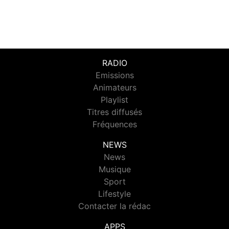
RADIO
Emissions
Animateurs
Playlist
Titres diffusés
Fréquences
NEWS
News
Musique
Sport
Lifestyle
Contacter la rédac
APPS