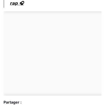
𝙧𝙖𝙥 🎧
Partager :