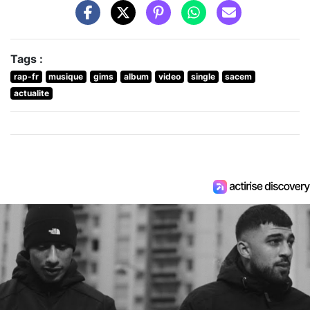
Tags :
rap-fr
musique
gims
album
video
single
sacem
actualite