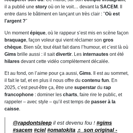
il a publié une
story
où on le voit… devant la
SACEM
. Il
entre dans le bâtiment en lançant un très clair : "
Où est
l’argent ?
"
Un moment
épique
, où le rappeur s’est mis en scène façon
braquage
, façon voleur qui vient réclamer son
gros
chèque
. Bien sûr, tout était fait dans l’humour, et c’est là où
Gims
brille aussi : il sait
divertir
. Les
internautes
ont été
hilares
devant cette vidéo complètement décalée.
Et au fond, on l’aime pour ça aussi,
Gims
. Il est au sommet,
il fait le taf, et en plus il nous offre du
contenu fun
. En
2025, c’est peut-être ça, être une
superstar
du
rap
francophone
: dominer les
charts
, faire rire le public, et
rappeler – avec style – qu’il est temps de
passer à la
caisse
.
@rapdontsleep
il est devenu fou !
#gims
#sacem
#ciel
#omatokita
♬ son original -