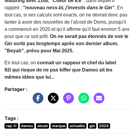
featuring avec Zola, "Coeur de Ice"
, dans lequel il
rappeit :
"nouveau ness-bi, j'investis dans le Gin"
. En
tout cas, si ses calculs sont exacts, on ne devrait donc pas
tarder à avoir des nouvelles de l'alcool de Dems, puisqu'il
a commencé en 2020 et qu'il affirme qu'il faut environ 5 ans
pour que ce soit prêt.
On ne serait pas étonnés de voir le
Gin sortir pas longtemps après son dernier album,
"Beyah", prévu pour Mai 2025.
En tout cas, on
connait un rappeur et chef du label
92i qui risque de ne pas kiffer que Damso ait les
mêmes idées que lui...
Partager :
Tags :
rap-fr
damso
alcool
marque
actualite
gin
2024