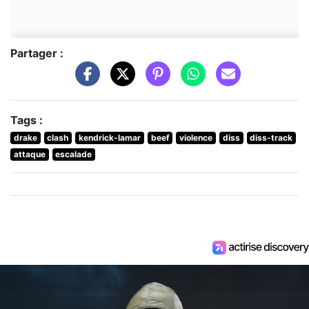
Partager :
Tags :
drake
clash
kendrick-lamar
beef
violence
diss
diss-track
attaque
escalade