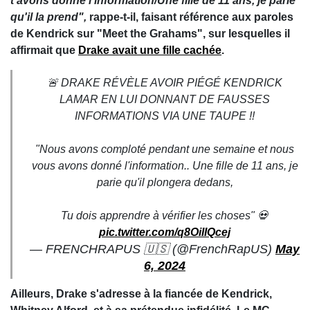
t'avons donné l'information/Une fille de 11 ans, je parie
qu'il la prend",
rappe-t-il, faisant référence aux paroles
de Kendrick sur "Meet the Grahams", sur lesquelles il
affirmait que
Drake avait une fille cachée
.
🚨 DRAKE RÉVÈLE AVOIR PIÉGÉ KENDRICK
LAMAR EN LUI DONNANT DE FAUSSES
INFORMATIONS VIA UNE TAUPE !!
"Nous avons comploté pendant une semaine et nous
vous avons donné l'information.. Une fille de 11 ans, je
parie qu'il plongera dedans,
Tu dois apprendre à vérifier les choses" 💀
pic.twitter.com/q8OiIIQcej
— FRENCHRAPUS 🇺🇸 (@FrenchRapUS)
May
6, 2024
Ailleurs, Drake s'adresse à la fiancée de Kendrick,