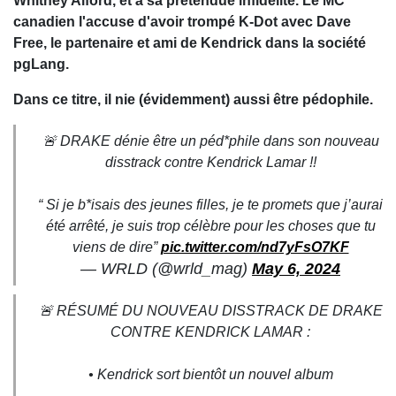
Whitney Alford, et à sa prétendue infidélité. Le MC
canadien l'accuse d'avoir trompé K-Dot avec Dave
Free, le partenaire et ami de Kendrick dans la société
pgLang.
Dans ce titre, il nie (évidemment) aussi être pédophile.
🚨 DRAKE dénie être un péd*phile dans son nouveau
disstrack contre Kendrick Lamar !!
“ Si je b*isais des jeunes filles, je te promets que j’aurai
été arrêté, je suis trop célèbre pour les choses que tu
viens de dire”
pic.twitter.com/nd7yFsO7KF
— WRLD (@wrld_mag)
May 6, 2024
🚨 RÉSUMÉ DU NOUVEAU DISSTRACK DE DRAKE
CONTRE KENDRICK LAMAR :
• Kendrick sort bientôt un nouvel album