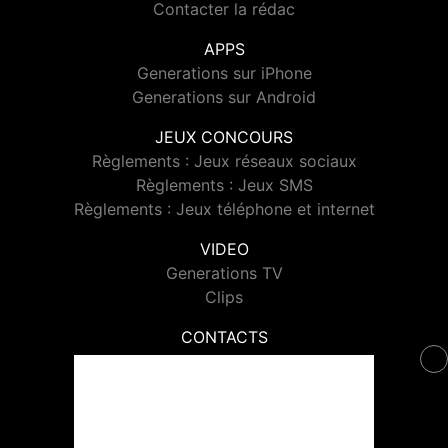
Contacter la rédac
APPS
Generations sur iPhone
Generations sur Android
JEUX CONCOURS
Règlements : Jeux réseaux sociaux
Règlements : Jeux SMS
Règlements : Jeux téléphone et internet
VIDEO
Generations TV
Clips
CONTACTS
Contacter Generations