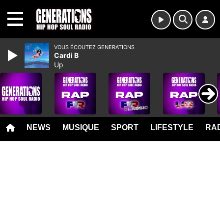
MENU
VOUS ÉCOUTEZ GENERATIONS
Cardi B
Up
NEWS
MUSIQUE
SPORT
LIFESTYLE
RAD