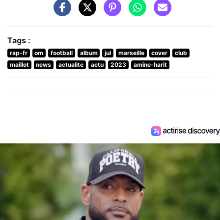
Tags :
rap-fr
om
football
album
jul
marseille
cover
club
maillot
news
actualite
actu
2023
amine-harit