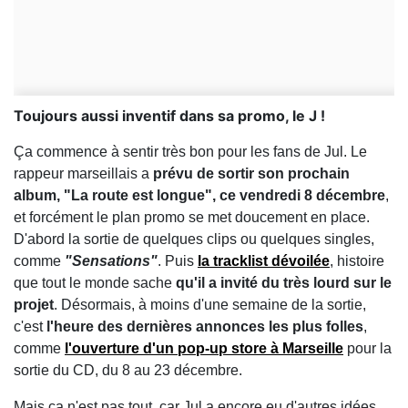
Toujours aussi inventif dans sa promo, le J !
Ça commence à sentir très bon pour les fans de Jul. Le
rappeur marseillais a
prévu de sortir son prochain
album, "La route est longue", ce vendredi 8 décembre
,
et forcément le plan promo se met doucement en place.
D'abord la sortie de quelques clips ou quelques singles,
comme
"Sensations"
. Puis
la tracklist dévoilée
, histoire
que tout le monde sache
qu'il a invité du très lourd sur le
projet
. Désormais, à moins d'une semaine de la sortie,
c'est
l'heure des dernières annonces les plus folles
,
comme
l'ouverture d'un pop-up store à Marseille
pour la
sortie du CD, du 8 au 23 décembre.
Mais ça n'est pas tout, car Jul a encore eu d'autres idées