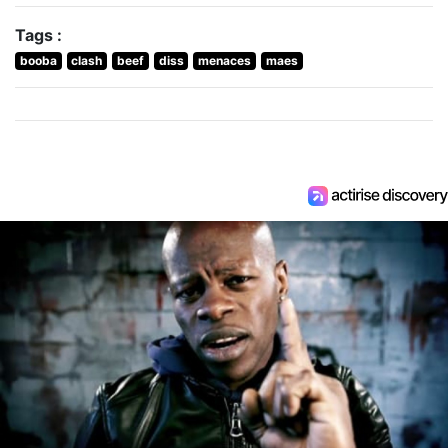
Tags :
booba
clash
beef
diss
menaces
maes