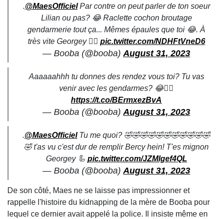
.
@MaesOfficiel
Par contre on peut parler de ton soeur
Lilian ou pas? 😂 Raclette cochon broutage
gendarmerie tout ça... Mêmes épaules que toi 😂. À
très vite Georgey 🏴‍☠️
pic.twitter.com/NDHFtVneD6
— Booba (@booba)
August 31, 2023
Aaaaaahhh tu donnes des rendez vous toi? Tu vas
venir avec les gendarmes? 😂👍🏾
https://t.co/BErmxezBvA
— Booba (@booba)
August 31, 2023
.
@MaesOfficiel
Tu me quoi? 🤣🤣🤣🤣🤣🤣🤣🤣🤣🤣🤣
🤣 t'as vu c'est dur de remplir Bercy hein! T'es mignon
Georgey 🦾
pic.twitter.com/JZMlgef4QL
— Booba (@booba)
August 31, 2023
De son côté, Maes ne se laisse pas impressionner et
rappelle l'histoire du kidnapping de la mère de Booba pour
lequel ce dernier avait appelé la police. Il insiste même en