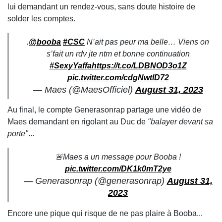
lui demandant un rendez-vous, sans doute histoire de
solder les comptes.
.
@booba
#CSC
N’ait pas peur ma belle… Viens on
s’fait un rdv jte ntm et bonne continuation
#SexyYaffa
https://t.co/LDBNOD3o1Z
pic.twitter.com/cdgNwtlD72
— Maes (@MaesOfficiel)
August 31, 2023
Au final, le compte Generasonrap partage une vidéo de
Maes demandant en rigolant au Duc de
"balayer devant sa
porte"
...
🚨Maes a un message pour Booba !
pic.twitter.com/DK1k0mT2ye
— Generasonrap (@generasonrap)
August 31,
2023
Encore une pique qui risque de ne pas plaire à Booba...