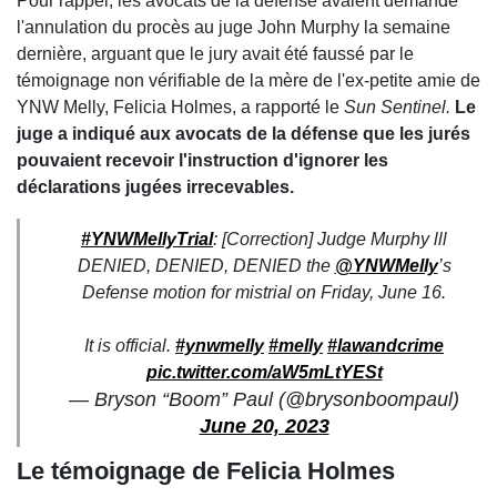
Pour rappel, les avocats de la défense avaient demandé
l'annulation du procès au juge John Murphy la semaine
dernière, arguant que le jury avait été faussé par le
témoignage non vérifiable de la mère de l'ex-petite amie de
YNW Melly, Felicia Holmes, a rapporté le
Sun Sentinel.
Le
juge a indiqué aux avocats de la défense que les jurés
pouvaient recevoir l'instruction d'ignorer les
déclarations jugées irrecevables.
#YNWMellyTrial
: [Correction] Judge Murphy lll
DENIED, DENIED, DENIED the
@YNWMelly
’s
Defense motion for mistrial on Friday, June 16.
It is official.
#ynwmelly
#melly
#lawandcrime
pic.twitter.com/aW5mLtYESt
— Bryson “Boom” Paul (@brysonboompaul)
June 20, 2023
Le témoignage de Felicia Holmes