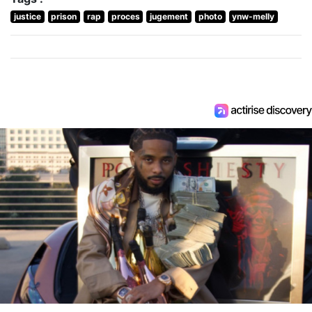
justice
prison
rap
proces
jugement
photo
ynw-melly