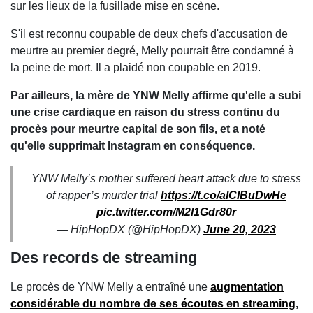
sur les lieux de la fusillade mise en scène.
S'il est reconnu coupable de deux chefs d'accusation de
meurtre au premier degré, Melly pourrait être condamné à
la peine de mort. Il a plaidé non coupable en 2019.
Par ailleurs, la mère de YNW Melly affirme qu'elle a subi
une crise cardiaque en raison du stress continu du
procès pour meurtre capital de son fils, et a noté
qu'elle supprimait Instagram en conséquence.
YNW Melly’s mother suffered heart attack due to stress
of rapper’s murder trial
https://t.co/alClBuDwHe
pic.twitter.com/M2l1Gdr80r
— HipHopDX (@HipHopDX)
June 20, 2023
Des records de streaming
Le procès de YNW Melly a entraîné une
augmentation
considérable du nombre de ses écoutes en streaming
,