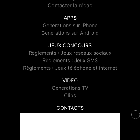
Contacter la rédac
APPS
Generations sur iPhone
Generations sur Android
JEUX CONCOURS
Règlements : Jeux réseaux sociaux
Règlements : Jeux SMS
Règlements : Jeux téléphone et internet
VIDEO
Generations TV
Clips
CONTACTS
Contacter Generations