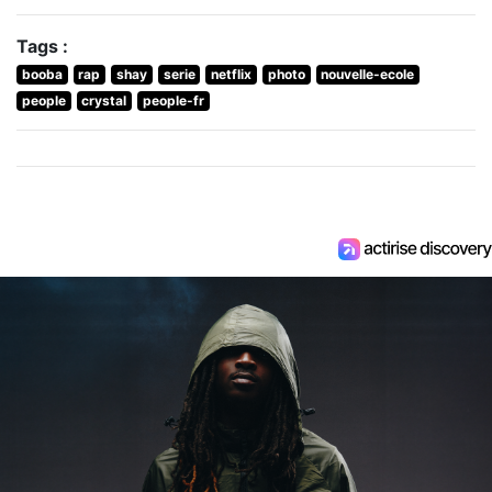
Tags :
booba
rap
shay
serie
netflix
photo
nouvelle-ecole
people
crystal
people-fr