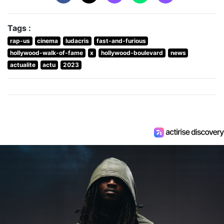
Tags :
rap-us
cinema
ludacris
fast-and-furious
hollywood-walk-of-fame
x
hollywood-boulevard
news
actualite
actu
2023