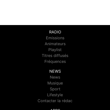
RADIO
Emissions
Animateurs
Playlist
Titres diffusés
Fréquences
NEWS
News
Musique
Sport
Lifestyle
Contacter la rédac