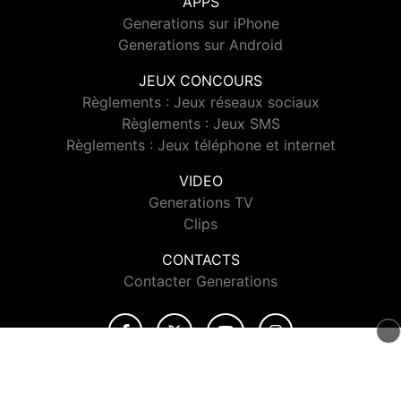
APPS
Generations sur iPhone
Generations sur Android
JEUX CONCOURS
Règlements : Jeux réseaux sociaux
Règlements : Jeux SMS
Règlements : Jeux téléphone et internet
VIDEO
Generations TV
Clips
CONTACTS
Contacter Generations