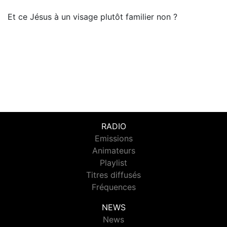
Et ce Jésus à un visage plutôt familier non ?
RADIO
Emissions
Animateurs
Playlist
Titres diffusés
Fréquences
NEWS
News