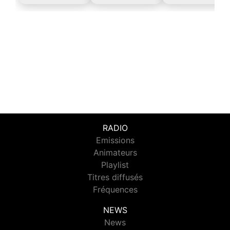
RADIO
Emissions
Animateurs
Playlist
Titres diffusés
Fréquences
NEWS
News