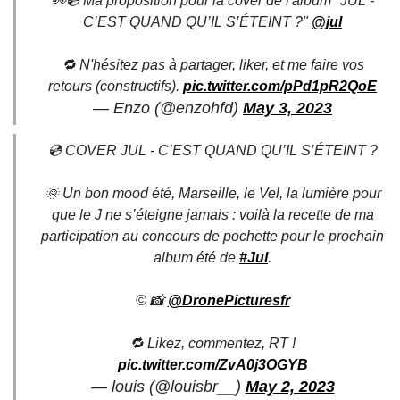
👀💿 Ma proposition pour la cover de l'album "JUL -
C’EST QUAND QU’IL S’ÉTEINT ?"
@jul
🔁 N'hésitez pas à partager, liker, et me faire vos
retours (constructifs).
pic.twitter.com/pPd1pR2QoE
— Enzo (@enzohfd)
May 3, 2023
💿 COVER JUL - C’EST QUAND QU’IL S’ÉTEINT ?
🌞 Un bon mood été, Marseille, le Vel, la lumière pour
que le J ne s’éteigne jamais : voilà la recette de ma
participation au concours de pochette pour le prochain
album été de
#Jul
.
© 📸
@DronePicturesfr
🔁 Likez, commentez, RT !
pic.twitter.com/ZvA0j3OGYB
— louis (@louisbr__)
May 2, 2023