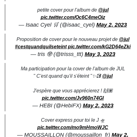
petite cover pour l'album de
@jul
pic.twitter.com/Oc6C4meOiz
— Isaac Cyel 🛒 (@isaac_cyel)
May 2, 2023
Proposition de cover pour le nouveau projet de
@jul
#cestquandquilseteint
pic.twitter.com/kG2D64eZki
— tris 🤓 (@trisss_ttt)
May 3, 2023
Ma participation pour la cover de l'album de JUL
" C'est quand qu'il s'éteint "✨💽
@jul
J'espère que vous apprécierez ! 🙌🏽
pic.twitter.com/Jv960n74Gl
— HEBI (@HebiFX)
May 2, 2023
Cover express pour toi le J 🛸
pic.twitter.com/mo9mHmoWJC
— MOUSSAILLON (@moussaillon_fr)
May 2,