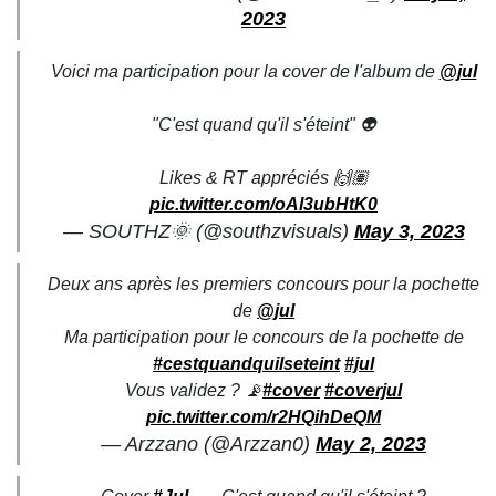
2023
Voici ma participation pour la cover de l'album de
@jul
"C'est quand qu'il s'éteint" 👽
Likes & RT appréciés 🙌🏽
pic.twitter.com/oAl3ubHtK0
— SOUTHZ🌞 (@southzvisuals)
May 3, 2023
Deux ans après les premiers concours pour la pochette
de
@jul
Ma participation pour le concours de la pochette de
#cestquandquilseteint
#jul
Vous validez ? 📡
#cover
#coverjul
pic.twitter.com/r2HQihDeQM
— Arzzano (@Arzzan0)
May 2, 2023