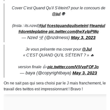
Cover C'est Quand Qu'il S'éteint? pour le concours de
@jul
👽
(Insta : its.nzed)
#jul
#cestquandquilseteint
#teamjul
#doretdeplatine
pic.twitter.com/jheXyIpPMq
— Nzed 넷 (@nzdrness)
May 3, 2023
Je vous présente ma cover pour
@Jul
« C'EST QUAND QU'IL S'ÉTEINT ? » 🔥
version finale 👍
pic.twitter.com/VjVvpFOFJo
— baya (@copyrightbaya)
May 3, 2023
On ne sait pas qui sera choisi par le J mais franchement, le
travail des twittos est impressionnant ! Bravo !