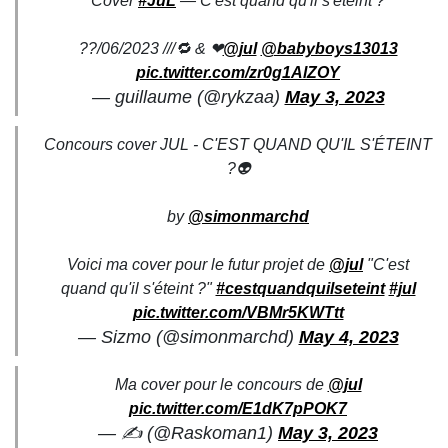
Cover
#JuL
— C'est quand qu'il s'éteint ?
??/06/2023 ///🔁 & ❤
@jul
@babyboys13013
pic.twitter.com/zr0g1AlZOY
— guillaume (@rykzaa)
May 3, 2023
Concours cover JUL - C'EST QUAND QU'IL S'ÉTEINT
?👽
by
@simonmarchd
Voici ma cover pour le futur projet de
@jul
"C'est
quand qu'il s'éteint ?"
#cestquandquilseteint
#jul
pic.twitter.com/VBMr5KWTtt
— Sizmo (@simonmarchd)
May 4, 2023
Ma cover pour le concours de
@jul
pic.twitter.com/E1dK7pPOK7
— ✍️ (@Raskoman1)
May 3, 2023